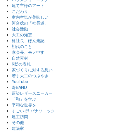
建て主様のアート
こだわり
室内空気が美味しい
河合稔の「社長道」
社会活動
大工の知恵
稔社長、ほん走記
初代のこと
孝会長、モノ申す
自然素材
K邸の表札
家づくりに対する想い
若手大工のつぶやき
YouTube
寿BAND
藍染レザースニーカー
「和」を学ぶ
平和な世界を
すごいぞ! パナソニック
建主訪問
その他
建築家