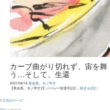
カーブ曲がり切れず、宙を舞
う…そして、生還
2021/09/14
孝会長、モノ申す
【孝会長、モノ申す2】ハーレー珍道中記2…
続きを読む
投
1
2
次のページ
稿