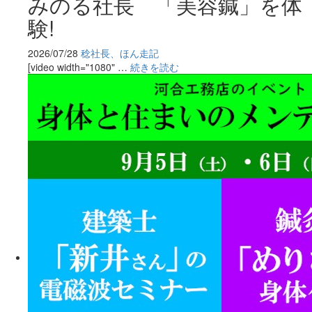
みのる社長 「美容鍼」を体
験!
2026/07/28
稔社長、ほん走記
[video width="1080" …
続きを読む