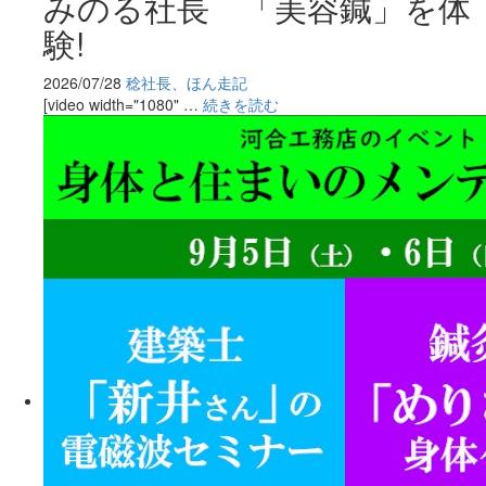
みのる社長 「美容鍼」を体
験!
2026/07/28
稔社長、ほん走記
[video width="1080" …
続きを読む