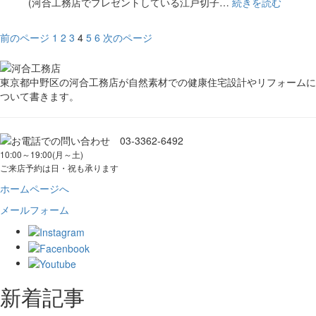
(河合工務店でプレゼントしている江戸切子…
続きを読む
投
前のページ
1
2
3
4
5
6
次のページ
稿
の
東京都中野区の河合工務店が自然素材での健康住宅設計やリフォームに
ついて書きます。
ペ
ー
ジ
10:00～19:00(月～土)
ご来店予約は日・祝も承ります
送
ホームページへ
り
メールフォーム
新着記事