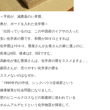
＜手前が、減農薬のい草畳。
奥が、ボードを入れた化学畳＞
「出回っているのは、この中国産のイグサの入った
安い化学床の畳です。和畳が30キロとすれば、
化学畳は10キロ。畳屋さんがお客さんの家に運ぶのに、
前者は6回、後者は2、3回ですむ。
高齢化が進む畳屋さんは、化学床の畳をススメますよ」。
森田さんが、売りやすい化学床の畳を
ススメないのはなぜか。
「1990年代の中頃、シックハウス症候群という
健康被害が社会問題になりました。
壁のビニールクロスなどの新建材に使われている
ホルムアルデヒドという化学物質が揮発して、