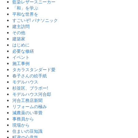
藍染レザースニーカー
「和」を学ぶ
平和な世界を
すごいぞ! パナソニック
建主訪問
その他
建築家
はじめに
必要な修繕
イベント
施工事例
タカラスタンダード愛
春子さんの絵手紙
モデルハウス
杉並区、ブラボー!
モデルハウス河合邸
河合工務店新聞
リフォームの極み
減農薬のい草畳
事務員から
現場から
住まいの豆知識
町鳶の心意気