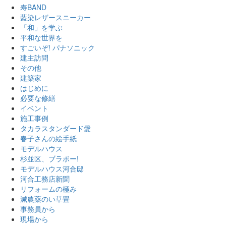
寿BAND
藍染レザースニーカー
「和」を学ぶ
平和な世界を
すごいぞ! パナソニック
建主訪問
その他
建築家
はじめに
必要な修繕
イベント
施工事例
タカラスタンダード愛
春子さんの絵手紙
モデルハウス
杉並区、ブラボー!
モデルハウス河合邸
河合工務店新聞
リフォームの極み
減農薬のい草畳
事務員から
現場から