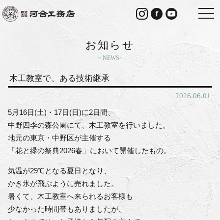
togg
navi
お知らせ
NEWS
木工教室で、ある技術継承
2026.06.01
5月16日(土)・17日(日)に2日間、
中野四季の森公園にて、木工教室を行いました。
地元の東京・中野区が主催する
「花と緑の祭典2026春」において開催したもの。
気温が29℃となる夏日となり、
かき氷が飛ぶように売れました。
暑くて、木工教室へ来られるお客様も
少なかった時間帯もありましたが、